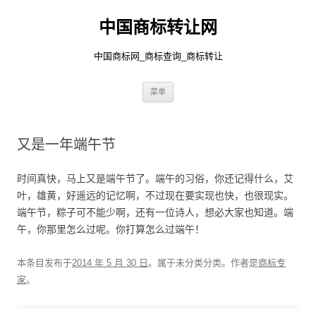
中国商标转让网
中国商标网_商标查询_商标转让
跳
菜单
至
正
文
又是一年端午节
时间真快，马上又是端午节了。端午的习俗，你还记得什么，艾
叶，雄黄，好遥远的记忆啊，不过现在要实现也快，也很现实。
端午节，粽子可不能少啊，还有一位诗人，想必大家也知道。端
午，你那里怎么过呢。你打算怎么过端午！
本条目发布于
2014 年 5 月 30 日
。属于未分类分类。
作者是
商标专
家
。