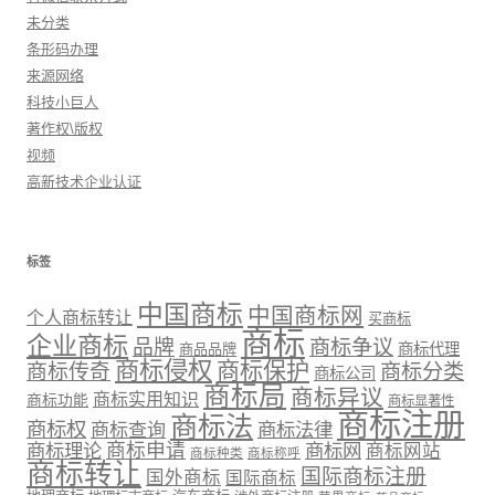
未分类
条形码办理
来源网络
科技小巨人
著作权\版权
视频
高新技术企业认证
标签
中国商标
中国商标网
个人商标转让
买商标
商标
企业商标
品牌
商标争议
商标代理
商品品牌
商标侵权
商标保护
商标传奇
商标分类
商标公司
商标局
商标异议
商标实用知识
商标功能
商标显著性
商标注册
商标法
商标权
商标法律
商标查询
商标理论
商标申请
商标网
商标网站
商标种类
商标称呼
商标转让
国际商标注册
国外商标
国际商标