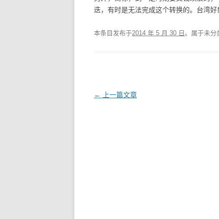
迭，有时是无法完成这个转换的。台湾好
本条目发布于
2014 年 5 月 30 日
。属于未分
文
←
上一篇文章
章
导
航