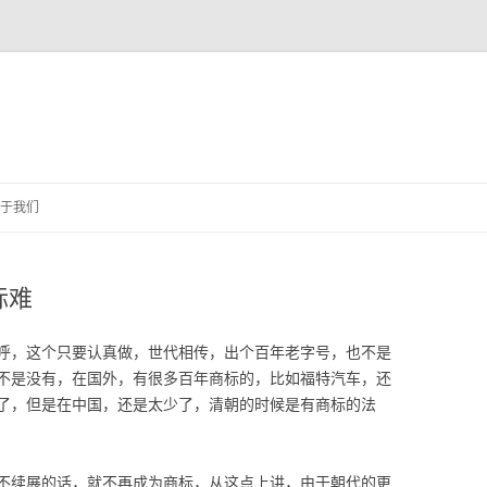
跳
至
于我们
正
文
标难
呼，这个只要认真做，世代相传，出个百年老字号，也不是
不是没有，在国外，有很多百年商标的，比如福特汽车，还
了，但是在中国，还是太少了，清朝的时候是有商标的法
不续展的话，就不再成为商标，从这点上讲，由于朝代的更