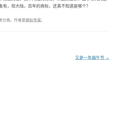
象有，但大陆，百年的商标，还真不知道是哪个？
类分类。
作者是
商标专家
。
又是一年端午节
→