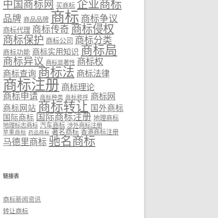
企业商标
中国商标网
买商标
商标
品牌
商标争议
商品品牌
商标侵权
商标传奇
商标代理
商标保护
商标分类
商标公司
商标局
商标实用知识
商标功能
商标异议
商标权
商标显著性
商标法
商标法律
商标查询
商标注册
商标理论
商标申请
商标网
商标种类
商标称呼
商标转让
商标网站
国外商标
国际商标注册
国际商标
地理商标
汽车商标
地理标志商标
涉外商标注册
著名商标
香港商标注册
苹果商标
药品商标
驰名商标
马德里商标
链接表
商标新闻资讯
转让商标