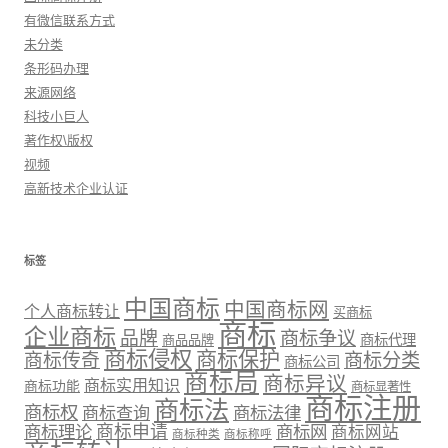
有微信联系方式
未分类
条形码办理
来源网络
科技小巨人
著作权\版权
视频
高新技术企业认证
标签
中国商标
中国商标网
个人商标转让
买商标
商标
企业商标
品牌
商标争议
商标代理
商品品牌
商标侵权
商标保护
商标传奇
商标分类
商标公司
商标局
商标异议
商标实用知识
商标功能
商标显著性
商标注册
商标法
商标权
商标法律
商标查询
商标理论
商标申请
商标网
商标网站
商标种类
商标称呼