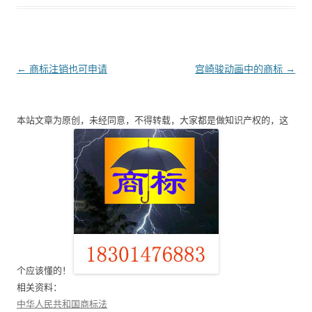
文
←
商标注销也可申请
宫崎骏动画中的商标
→
章
导
本站文章为原创，未经同意，不得转载，大家都是做知识产权的，这
航
个应该懂的！
相关资料：
中华人民共和国商标法