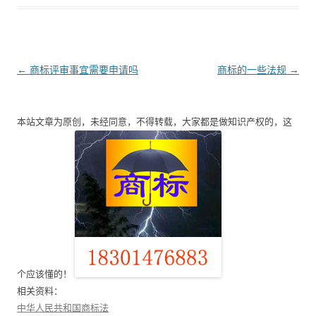
文
←
商标评审事宜需要申请吗
商标的一些法规
→
章
导
本站文章为原创，未经同意，不得转载，大家都是做知识产权的，这
航
个应该懂的！
相关资料：
中华人民共和国商标法