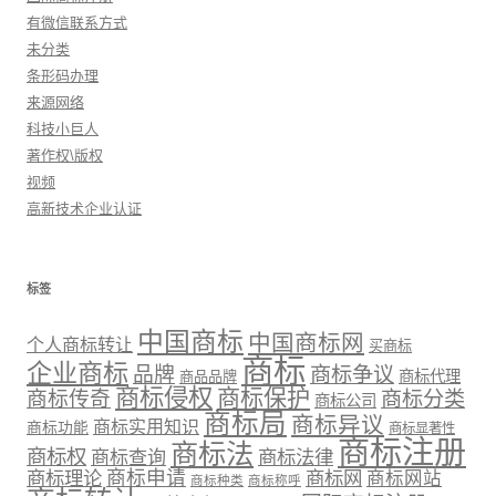
有微信联系方式
未分类
条形码办理
来源网络
科技小巨人
著作权\版权
视频
高新技术企业认证
标签
中国商标
中国商标网
个人商标转让
买商标
商标
企业商标
品牌
商标争议
商标代理
商品品牌
商标侵权
商标保护
商标传奇
商标分类
商标公司
商标局
商标异议
商标实用知识
商标功能
商标显著性
商标注册
商标法
商标权
商标法律
商标查询
商标理论
商标申请
商标网
商标网站
商标种类
商标称呼