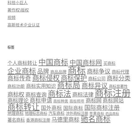
科技小巨人
著作权\版权
视频
高新技术企业认证
标签
中国商标
中国商标网
个人商标转让
买商标
商标
企业商标
品牌
商标争议
商标代理
商品品牌
商标侵权
商标保护
商标传奇
商标分类
商标公司
商标局
商标异议
商标实用知识
商标功能
商标显著性
商标注册
商标法
商标权
商标法律
商标查询
商标理论
商标申请
商标网
商标网站
商标种类
商标称呼
商标转让
国际商标注册
国外商标
国际商标
地理商标
汽车商标
地理标志商标
涉外商标注册
苹果商标
药品商标
驰名商标
马德里商标
著名商标
香港商标注册