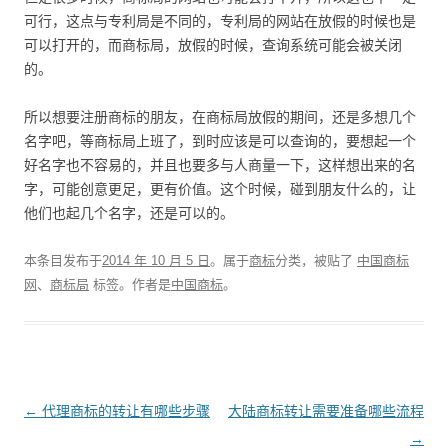
可行，这点与专利局是不同的，专利局的网站在放假的时候也是
可以打开的，而商标局，放假的时候，查询系统可能会被关闭
的。
所以想要注册商标的朋友，在商标局放假的期间，还是多想几个
名字吧，等商标局上班了，到时应该是可以查询的，要想起一个
好名字也不容易的，并且也要多与人商量一下，这样想出来的名
字，可能创意更足，更有价值。这个时候，碰到朋友什么的，让
他们也起几个名字，还是可以的。
本条目发布于
2014 年 10 月 5 日
。属于
商标
分类，被贴了
中国商标
网
、
商标局
标签。
作者是
中国商标
。
文
←
代理商标的转让有哪些步骤
大陆商标转让需要准备哪些流程
章
→