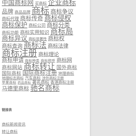
企业商标
中国商标网
买商标
商标
品牌
商标争议
商品品牌
商标侵权
商标传奇
商标代理
商标保护
商标分类
商标公司
商标局
商标实用知识
商标功能
商标异议
商标权
商标显著性
商标法
商标法律
商标查询
商标注册
商标理论
商标申请
商标网
商标种类
商标称呼
商标转让
商标网站
国外商标
国际商标注册
国际商标
地理商标
汽车商标
地理标志商标
涉外商标注册
著名商标
香港商标注册
苹果商标
药品商标
驰名商标
马德里商标
链接表
商标新闻资讯
转让商标