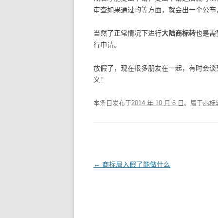
审查如果通过的等方面，就会出一个公布
当然了正常情况下进行
大陆商标转
也是需
行申请。
放假了，现在很多朋友在一起，有时会谈
义！
本条目发布于
2014 年 10 月 6 日
。属于
商标
文
←
商标局入假了能做什么
章
导
航