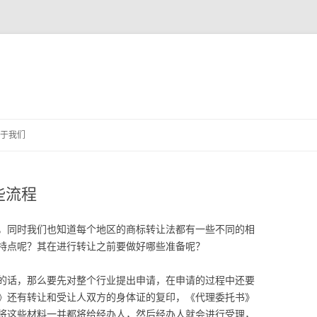
跳
至
于我们
正
文
些流程
，同时我们也知道每个地区的商标转让法都有一些不同的相
特点呢？其在进行转让之前要做好哪些准备呢？
的话，那么要先对整个行业提出申请，在申请的过程中还要
》还有转让和受让人双方的身体证的复印，《代理委托书》
将这些材料一并都将给经办人，然后经办人就会进行受理，