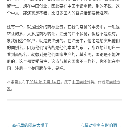
留学生，想在中国创业，因此要在中国申请商标，别的不说，这
个中文，那还真是不错，比很多国人的普通话都要标准啊。
还有一个，就是国外的商标业务，在我们常见的事务中，一般是
转让的多，大多是商标转让，注册的并不多见，但也不是没有，
象我们这个客户，就是要注册的。在注册中，他老是想突出他们
的国别名，因为他们销售的是他们本国的东西，所以想让用户一
看到商标名，就想到是他们国家生产的，其实呢，国别是不能注
册的，这个都要受保护，这点与其它国家不一样的，你不能在中
国，注册一个美国牌花生，是吧。
本条目发布于
2014 年 7 月 14 日
。属于
中国商标
分类。
作者是
商标专
家
。
文
←
商标局的网站太慢了
心情对业务有影响啊
→