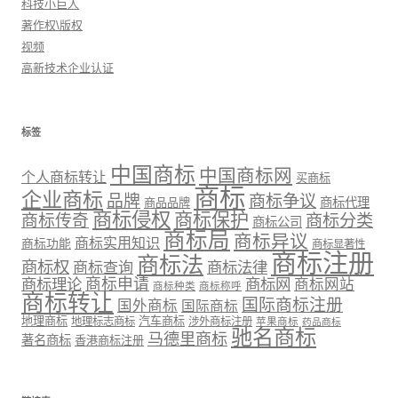
科技小巨人
著作权\版权
视频
高新技术企业认证
标签
中国商标
中国商标网
个人商标转让
买商标
商标
企业商标
品牌
商标争议
商标代理
商品品牌
商标侵权
商标保护
商标传奇
商标分类
商标公司
商标局
商标异议
商标实用知识
商标功能
商标显著性
商标注册
商标法
商标权
商标法律
商标查询
商标理论
商标申请
商标网
商标网站
商标种类
商标称呼
商标转让
国际商标注册
国外商标
国际商标
地理商标
汽车商标
地理标志商标
涉外商标注册
苹果商标
药品商标
驰名商标
马德里商标
著名商标
香港商标注册