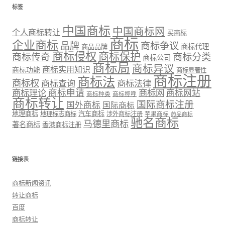
标签
中国商标
中国商标网
个人商标转让
买商标
商标
企业商标
品牌
商标争议
商标代理
商品品牌
商标侵权
商标保护
商标传奇
商标分类
商标公司
商标局
商标异议
商标实用知识
商标功能
商标显著性
商标注册
商标法
商标权
商标法律
商标查询
商标理论
商标申请
商标网
商标网站
商标种类
商标称呼
商标转让
国际商标注册
国外商标
国际商标
地理商标
汽车商标
地理标志商标
涉外商标注册
苹果商标
药品商标
驰名商标
马德里商标
著名商标
香港商标注册
链接表
商标新闻资讯
转让商标
百度
商标转让