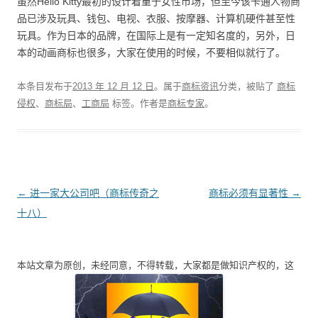
虽然Hello Kitty最初的设计着重于女性市场，但至今该卡通人物商
品已涉及玩具、钱包、电视、衣服、按摩器、计算机硬件甚至性
玩具。作为日本的品牌，在国际上是有一定知名度的，另外，日
本的动画商标也很多，大家在使用的时候，不要相似就行了。
本条目发布于
2013 年 12 月 12 日
。属于
商标资讯
分类，被贴了
商标
侵权
、
商标局
、
工商局
标签。
作者是
商标专家
。
文
←
进一家大公司吧（商标传奇之
商标必须有显著性
→
章
十八）
导
航
本站文章为原创，未经同意，不得转载，大家都是做知识产权的，这