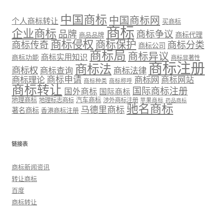
中国商标
中国商标网
个人商标转让
买商标
商标
企业商标
品牌
商标争议
商标代理
商品品牌
商标侵权
商标保护
商标传奇
商标分类
商标公司
商标局
商标异议
商标实用知识
商标功能
商标显著性
商标注册
商标法
商标权
商标法律
商标查询
商标理论
商标申请
商标网
商标网站
商标种类
商标称呼
商标转让
国际商标注册
国外商标
国际商标
地理商标
汽车商标
地理标志商标
涉外商标注册
苹果商标
药品商标
驰名商标
马德里商标
著名商标
香港商标注册
链接表
商标新闻资讯
转让商标
百度
商标转让