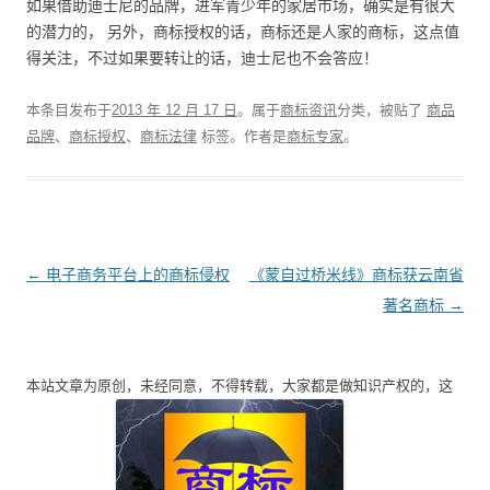
如果借助迪士尼的品牌，进军青少年的家居市场，确实是有很大
的潜力的， 另外，商标授权的话，商标还是人家的商标，这点值
得关注，不过如果要转让的话，迪士尼也不会答应！
本条目发布于
2013 年 12 月 17 日
。属于
商标资讯
分类，被贴了
商品
品牌
、
商标授权
、
商标法律
标签。
作者是
商标专家
。
文
←
电子商务平台上的商标侵权
《蒙自过桥米线》商标获云南省
章
著名商标
→
导
航
本站文章为原创，未经同意，不得转载，大家都是做知识产权的，这