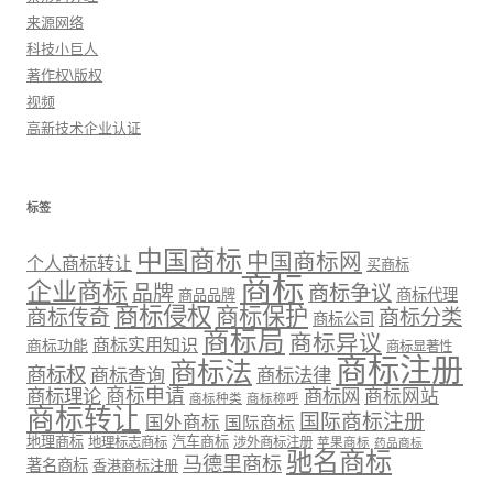
来源网络
科技小巨人
著作权\版权
视频
高新技术企业认证
标签
中国商标
中国商标网
个人商标转让
买商标
商标
企业商标
品牌
商标争议
商标代理
商品品牌
商标侵权
商标保护
商标传奇
商标分类
商标公司
商标局
商标异议
商标实用知识
商标功能
商标显著性
商标注册
商标法
商标权
商标法律
商标查询
商标理论
商标申请
商标网
商标网站
商标种类
商标称呼
商标转让
国际商标注册
国外商标
国际商标
地理商标
汽车商标
地理标志商标
涉外商标注册
苹果商标
药品商标
驰名商标
马德里商标
著名商标
香港商标注册