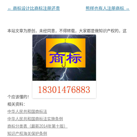
文
←
商标设计比商标注册还贵
熊样也有人注册商标
→
章
导
本站文章为原创，未经同意，不得转载，大家都是做知识产权的，这
航
个应该懂的！
相关资料：
中华人民共和国商标法
中华人民共和国商标法实施条例
商标分类表（最新2014年第十版）
知识产权海关保护条例