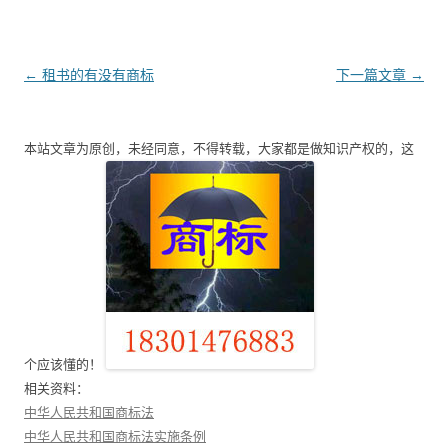
文
←
租书的有没有商标
下一篇文章
→
章
导
本站文章为原创，未经同意，不得转载，大家都是做知识产权的，这
航
个应该懂的！
相关资料：
中华人民共和国商标法
中华人民共和国商标法实施条例