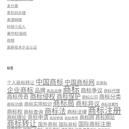
未分类
条形码办理
来源网络
科技小巨人
著作权\版权
视频
高新技术企业认证
标签
中国商标
中国商标网
个人商标转让
买商标
商标
企业商标
品牌
商标争议
商标代理
商品品牌
商标侵权
商标保护
商标传奇
商标分类
商标公司
商标局
商标异议
商标实用知识
商标功能
商标显著性
商标注册
商标法
商标权
商标法律
商标查询
商标理论
商标申请
商标网
商标网站
商标种类
商标称呼
商标转让
国际商标注册
国外商标
国际商标