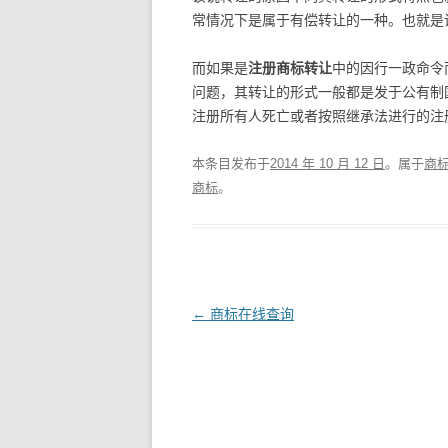
常情况下是属于有偿转让的一种。也就是
而如果是
注册商标转让
中的因行一政命令
问题，其转让的形式一般都是发于公有制
注册所有人死亡或者按照继承法进行的注
本条目发布于
2014 年 10 月 12 日
。属于
商
商标
。
文
←
商标在线查询
章
导
航