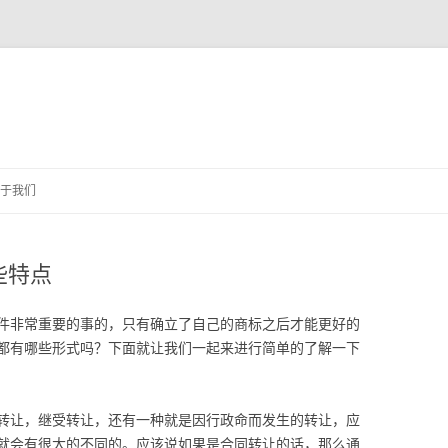
跳
至
于我们
正
文
些特点
件非常重要的事的，只有确立了自己的商标之后才能更好的
都有哪些形式吗？下面就让我们一起来进行简单的了解一下
转让，继受转让，还有一种就是因行政命而发生的转让，应
就会有很大的不同的。应该说如果是合同转让的话，那么通