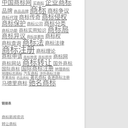
企业商标
中国商标网
买商标
商标
品牌
商标争议
商品品牌
商标侵权
商标传奇
商标代理
商标保护
商标分类
商标公司
商标局
商标实用知识
商标功能
商标异议
商标权
商标显著性
商标法
商标法律
商标查询
商标注册
商标理论
商标申请
商标网
商标种类
商标称呼
商标转让
商标网站
国外商标
国际商标注册
国际商标
地理商标
汽车商标
地理标志商标
涉外商标注册
著名商标
香港商标注册
苹果商标
药品商标
驰名商标
马德里商标
链接表
商标新闻资讯
转让商标