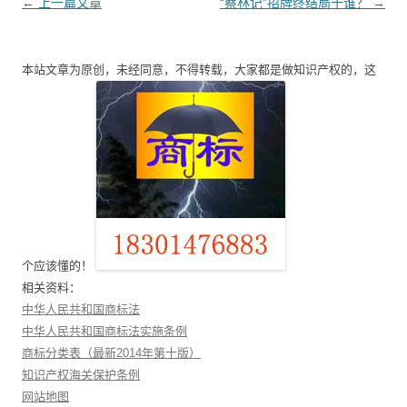
文
←
上一篇文章
“蔡林记”招牌终结局于谁？
→
章
导
本站文章为原创，未经同意，不得转载，大家都是做知识产权的，这
航
个应该懂的！
相关资料：
中华人民共和国商标法
中华人民共和国商标法实施条例
商标分类表（最新2014年第十版）
知识产权海关保护条例
网站地图