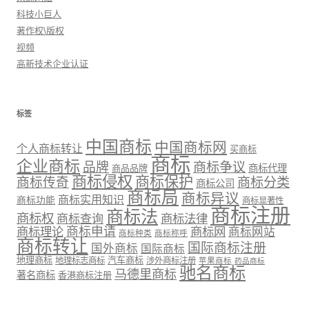
科技小巨人
著作权\版权
视频
高新技术企业认证
标签
中国商标
中国商标网
个人商标转让
买商标
商标
企业商标
品牌
商标争议
商标代理
商品品牌
商标侵权
商标保护
商标传奇
商标分类
商标公司
商标局
商标异议
商标实用知识
商标功能
商标显著性
商标注册
商标法
商标权
商标法律
商标查询
商标理论
商标申请
商标网
商标网站
商标种类
商标称呼
商标转让
国际商标注册
国外商标
国际商标
地理商标
汽车商标
地理标志商标
涉外商标注册
苹果商标
药品商标
驰名商标
马德里商标
著名商标
香港商标注册