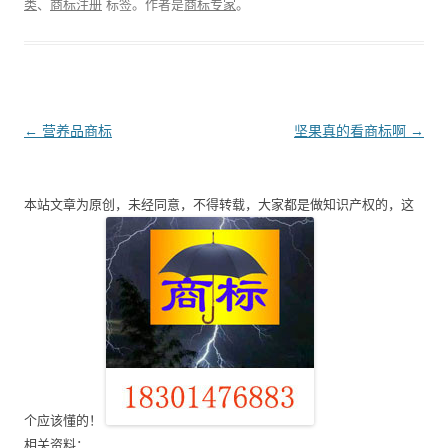
类
、
商标注册
标签。
作者是
商标专家
。
文
←
营养品商标
坚果真的看商标啊
→
章
导
本站文章为原创，未经同意，不得转载，大家都是做知识产权的，这
航
个应该懂的！
相关资料：