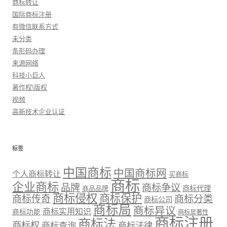
商标转让
国际商标注册
有微信联系方式
未分类
条形码办理
来源网络
科技小巨人
著作权\版权
视频
高新技术企业认证
标签
中国商标
中国商标网
个人商标转让
买商标
商标
企业商标
品牌
商标争议
商标代理
商品品牌
商标侵权
商标保护
商标传奇
商标分类
商标公司
商标局
商标异议
商标实用知识
商标功能
商标显著性
商标注册
商标法
商标权
商标法律
商标查询