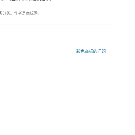
类分类。
作者是
商标网
。
彩色商标的问题
→