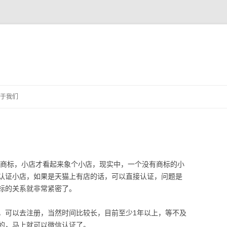
跳
至
于我们
正
文
了商标，小店才看起来象个小店，现实中，一个没有商标的小
认证小店，如果是天猫上有店的话，可以直接认证，问题是
标的关系就非常紧密了。
，可以去注册，当然时间比较长，目前至少1年以上，等不及
的，马上就可以微信认证了。