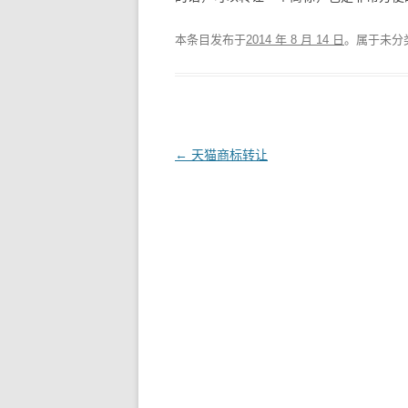
本条目发布于
2014 年 8 月 14 日
。属于未分
文
←
天猫商标转让
章
导
航