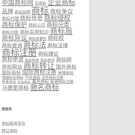
企业商标
中国商标网
买商标
商标
品牌
商标争议
商品品牌
商标侵权
商标传奇
商标代理
商标保护
商标分类
商标公司
商标局
商标实用知识
商标功能
商标异议
商标权
商标显著性
商标法
商标法律
商标查询
商标注册
商标理论
商标申请
商标网
商标种类
商标称呼
商标转让
商标网站
国外商标
国际商标注册
国际商标
地理商标
汽车商标
地理标志商标
涉外商标注册
著名商标
香港商标注册
苹果商标
药品商标
驰名商标
马德里商标
链接表
商标新闻资讯
转让商标