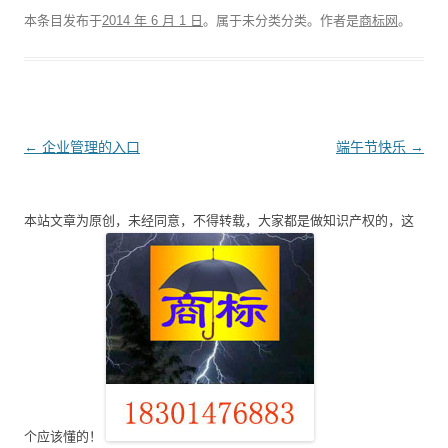
本条目发布于
2014 年 6 月 1 日
。属于未分类分类。
作者是
商标网
。
文
←
企业管理的入口
端午节快乐
→
章
导
本站文章为原创，未经同意，不得转载，大家都是做知识产权的，这
航
个应该懂的！