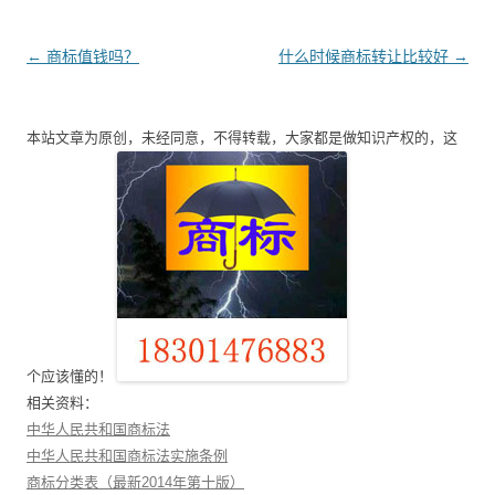
文
←
商标值钱吗？
什么时候商标转让比较好
→
章
导
本站文章为原创，未经同意，不得转载，大家都是做知识产权的，这
航
个应该懂的！
相关资料：
中华人民共和国商标法
中华人民共和国商标法实施条例
商标分类表（最新2014年第十版）