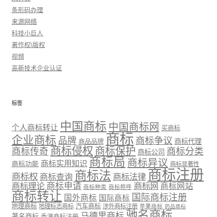
条形码办理
来源网络
科技小巨人
著作权\版权
视频
高新技术企业认证
标签
中国商标
中国商标网
个人商标转让
买商标
商标
企业商标
品牌
商标争议
商标代理
商品品牌
商标侵权
商标保护
商标传奇
商标分类
商标公司
商标局
商标异议
商标实用知识
商标功能
商标显著性
商标注册
商标法
商标权
商标法律
商标查询
商标理论
商标申请
商标网
商标网站
商标种类
商标称呼
商标转让
国际商标注册
国外商标
国际商标
地理商标
汽车商标
地理标志商标
涉外商标注册
苹果商标
药品商标
驰名商标
马德里商标
著名商标
香港商标注册