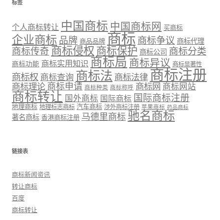
标签
中国商标
中国商标网
个人商标转让
买商标
商标
企业商标
品牌
商标争议
商标代理
商品品牌
商标侵权
商标保护
商标传奇
商标分类
商标公司
商标局
商标异议
商标实用知识
商标功能
商标显著性
商标注册
商标法
商标权
商标法律
商标查询
商标理论
商标申请
商标网
商标网站
商标种类
商标称呼
商标转让
国际商标注册
国外商标
国际商标
地理商标
汽车商标
地理标志商标
涉外商标注册
苹果商标
药品商标
驰名商标
马德里商标
著名商标
香港商标注册
链接表
商标新闻资讯
转让商标
百度
商标转让