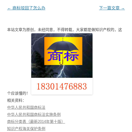
文
←
商标驳回了怎么办
下一篇文章
→
章
导
本站文章为原创，未经同意，不得转载，大家都是做知识产权的，这
航
个应该懂的！
相关资料：
中华人民共和国商标法
中华人民共和国商标法实施条例
商标分类表（最新2014年第十版）
知识产权海关保护条例