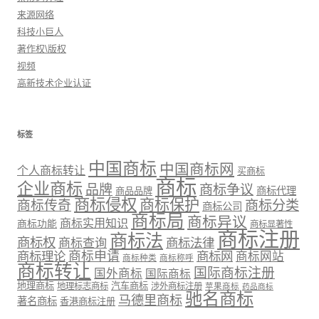
来源网络
科技小巨人
著作权\版权
视频
高新技术企业认证
标签
中国商标
中国商标网
个人商标转让
买商标
商标
企业商标
品牌
商标争议
商标代理
商品品牌
商标侵权
商标保护
商标传奇
商标分类
商标公司
商标局
商标异议
商标实用知识
商标功能
商标显著性
商标注册
商标法
商标权
商标法律
商标查询
商标理论
商标申请
商标网
商标网站
商标种类
商标称呼
商标转让
国际商标注册
国外商标
国际商标
地理商标
汽车商标
地理标志商标
涉外商标注册
苹果商标
药品商标
驰名商标
马德里商标
著名商标
香港商标注册