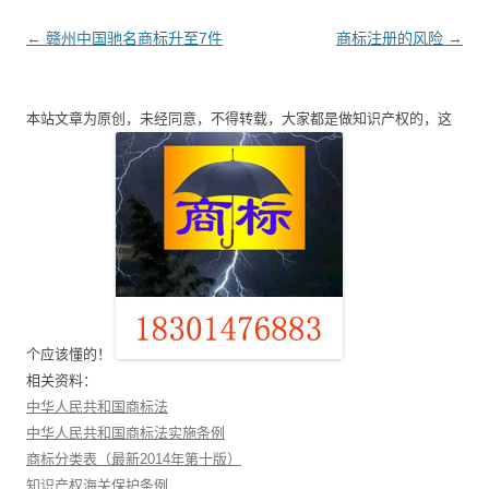
文
←
赣州中国驰名商标升至7件
商标注册的风险
→
章
导
本站文章为原创，未经同意，不得转载，大家都是做知识产权的，这
航
个应该懂的！
相关资料：
中华人民共和国商标法
中华人民共和国商标法实施条例
商标分类表（最新2014年第十版）
知识产权海关保护条例