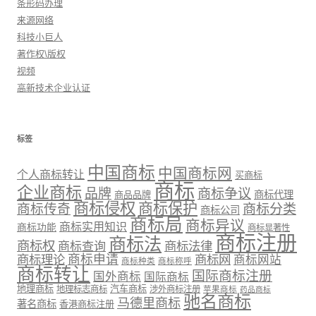
条形码办理
来源网络
科技小巨人
著作权\版权
视频
高新技术企业认证
标签
中国商标
中国商标网
个人商标转让
买商标
商标
企业商标
品牌
商标争议
商标代理
商品品牌
商标侵权
商标保护
商标传奇
商标分类
商标公司
商标局
商标异议
商标实用知识
商标功能
商标显著性
商标注册
商标法
商标权
商标法律
商标查询
商标理论
商标申请
商标网
商标网站
商标种类
商标称呼
商标转让
国际商标注册
国外商标
国际商标
地理商标
汽车商标
地理标志商标
涉外商标注册
苹果商标
药品商标
驰名商标
马德里商标
著名商标
香港商标注册