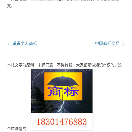
家
。
文
←
说说个人商标
中国商标交易
→
章
导
本站文章为原创，未经同意，不得转载，大家都是做知识产权的，这
航
个应该懂的！