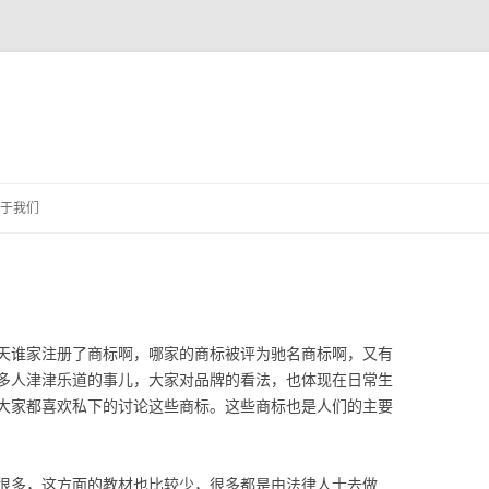
跳
至
于我们
正
文
天谁家注册了商标啊，哪家的商标被评为驰名商标啊，又有
多人津津乐道的事儿，大家对品牌的看法，也体现在日常生
大家都喜欢私下的讨论这些商标。这些商标也是人们的主要
很多，这方面的教材也比较少，很多都是由法律人士去做