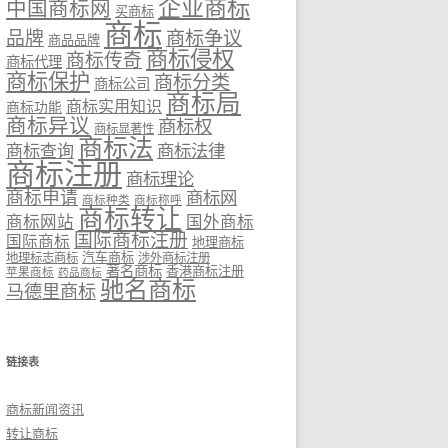
企业商标
中国商标网
买商标
商标
品牌
商标争议
商品品牌
商标侵权
商标传奇
商标代理
商标保护
商标分类
商标公司
商标局
商标实用知识
商标功能
商标异议
商标权
商标显著性
商标法
商标法律
商标查询
商标注册
商标理论
商标申请
商标网
商标种类
商标称呼
商标转让
商标网站
国外商标
国际商标注册
国际商标
地理商标
汽车商标
地理标志商标
涉外商标注册
著名商标
香港商标注册
苹果商标
药品商标
驰名商标
马德里商标
链接表
商标新闻资讯
转让商标