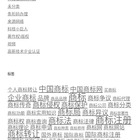
未分类
条形码办理
来源网络
科技小巨人
著作权\版权
视频
高新技术企业认证
标签
中国商标
中国商标网
个人商标转让
买商标
商标
企业商标
品牌
商标争议
商标代理
商品品牌
商标侵权
商标保护
商标传奇
商标分类
商标公司
商标局
商标异议
商标实用知识
商标功能
商标显著性
商标注册
商标法
商标权
商标法律
商标查询
商标理论
商标申请
商标网
商标网站
商标种类
商标称呼
商标转让
国际商标注册
国外商标
国际商标