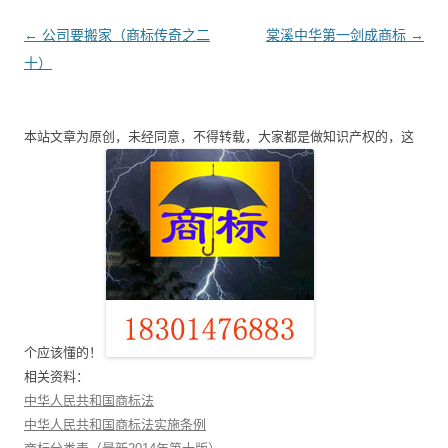
文
←
公司要搬家（商标传奇之二
棠溪中华第一剑成商标
→
章
十）
导
航
本站文章为原创，未经同意，不得转载，大家都是做知识产权的，这
个应该懂的！
相关资料：
中华人民共和国商标法
中华人民共和国商标法实施条例