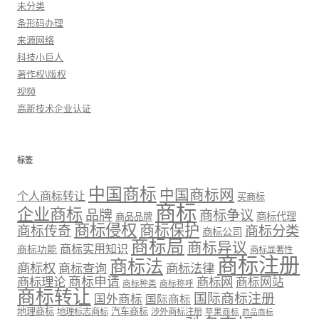
未分类
条形码办理
来源网络
科技小巨人
著作权\版权
视频
高新技术企业认证
标签
中国商标
中国商标网
个人商标转让
买商标
商标
企业商标
品牌
商标争议
商标代理
商品品牌
商标侵权
商标保护
商标传奇
商标分类
商标公司
商标局
商标异议
商标实用知识
商标功能
商标显著性
商标注册
商标法
商标权
商标法律
商标查询
商标理论
商标申请
商标网
商标网站
商标种类
商标称呼
商标转让
国际商标注册
国外商标
国际商标
地理商标
汽车商标
地理标志商标
涉外商标注册
苹果商标
药品商标