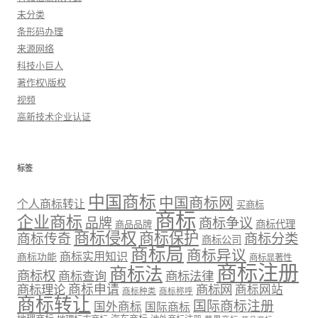
未分类
条形码办理
来源网络
科技小巨人
著作权\版权
视频
高新技术企业认证
标签
中国商标
中国商标网
个人商标转让
买商标
商标
企业商标
品牌
商标争议
商标代理
商品品牌
商标侵权
商标保护
商标传奇
商标分类
商标公司
商标局
商标异议
商标实用知识
商标功能
商标显著性
商标注册
商标法
商标权
商标法律
商标查询
商标理论
商标申请
商标网
商标网站
商标种类
商标称呼
商标转让
国际商标注册
国外商标
国际商标