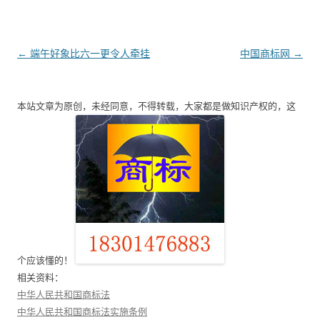
文
←
端午好象比六一更令人牵挂
中国商标网
→
章
导
本站文章为原创，未经同意，不得转载，大家都是做知识产权的，这
航
个应该懂的！
相关资料：
中华人民共和国商标法
中华人民共和国商标法实施条例