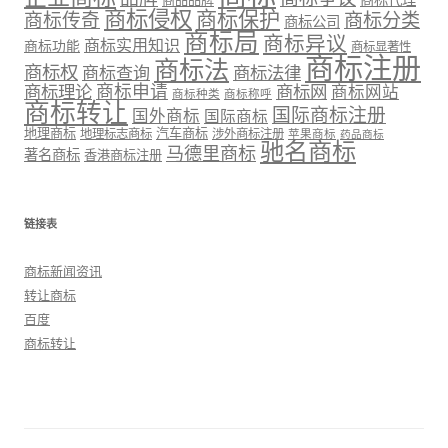
商标代理
商品品牌
商标侵权
商标保护
商标传奇
商标分类
商标公司
商标局
商标异议
商标实用知识
商标功能
商标显著性
商标注册
商标法
商标权
商标法律
商标查询
商标理论
商标申请
商标网
商标网站
商标种类
商标称呼
商标转让
国际商标注册
国外商标
国际商标
地理商标
汽车商标
地理标志商标
涉外商标注册
苹果商标
药品商标
驰名商标
马德里商标
著名商标
香港商标注册
链接表
商标新闻资讯
转让商标
百度
商标转让