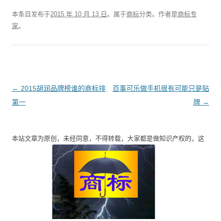
本条目发布于
2015 年 10 月 13 日
。属于
商标
分类。
作者是
商标专
家
。
文
←
2015胡润品牌榜谁的商标排
百事可乐做手机很有可能只是贴
章
第一
牌
→
导
航
本站文章为原创，未经同意，不得转载，大家都是做知识产权的，这