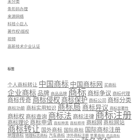
未分类
条形码办理
来源网络
科技小巨人
著作权\版权
视频
高新技术企业认证
标签
中国商标
中国商标网
个人商标转让
买商标
商标
企业商标
品牌
商标争议
商标代理
商品品牌
商标侵权
商标保护
商标传奇
商标分类
商标公司
商标局
商标异议
商标实用知识
商标功能
商标显著性
商标注册
商标法
商标权
商标法律
商标查询
商标理论
商标申请
商标网
商标网站
商标种类
商标称呼
商标转让
国际商标注册
国外商标
国际商标
地理商标
汽车商标
地理标志商标
涉外商标注册
苹果商标
药品商标