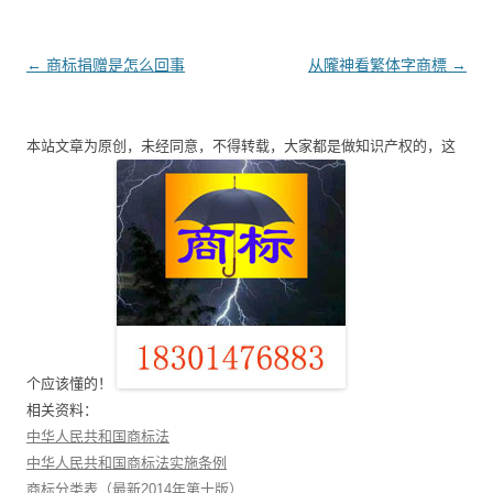
文
←
商标捐赠是怎么回事
从隴神看繁体字商標
→
章
导
本站文章为原创，未经同意，不得转载，大家都是做知识产权的，这
航
个应该懂的！
相关资料：
中华人民共和国商标法
中华人民共和国商标法实施条例
商标分类表（最新2014年第十版）