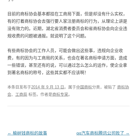
目前的商标协会基本都挂在工商局下面，但是却没有什么实权，
有的打着商标协会去强行要人家注册商标的行为，从理论上讲是
没有效力的。近期，湖北省消费者委员会和省商标协会向企业违
规收费的问题被通报。就说明了这个问题。
有些商标协会的工作人员，可能会做出这些事，违规向企业收
费，有的因为与工商局的关系，也会在著名商标申请方面，造成
一些错误，甚至还有的说，可以通过怎么怎么的运作，使企业拿
到著名商标的称号，这些其实都不应该啊！
本条目发布于
2014 年 9 月 13 日
。属于
中国商标
分类，被贴了
商标协
会
、
工商局
标签。
作者是
商标专家
。
文
←
榆树钱商标的故事
qq汽车商标腾讯公司败了
→