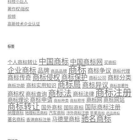
科技小巨人
著作权\版权
视频
高新技术企业认证
标签
中国商标
中国商标网
个人商标转让
买商标
商标
企业商标
品牌
商标争议
商标代理
商品品牌
商标侵权
商标保护
商标传奇
商标分类
商标公司
商标局
商标异议
商标实用知识
商标功能
商标显著性
商标注册
商标法
商标权
商标法律
商标查询
商标理论
商标申请
商标网
商标网站
商标种类
商标称呼
商标转让
国际商标注册
国外商标
国际商标
地理商标
汽车商标
地理标志商标
涉外商标注册
苹果商标
药品商标
驰名商标
马德里商标
著名商标
香港商标注册