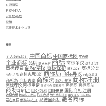
来源网络
科技小巨人
著作权\版权
视频
高新技术企业认证
标签
中国商标
中国商标网
个人商标转让
买商标
商标
企业商标
品牌
商标争议
商标代理
商品品牌
商标侵权
商标保护
商标传奇
商标分类
商标公司
商标局
商标异议
商标实用知识
商标功能
商标显著性
商标注册
商标法
商标权
商标法律
商标查询
商标理论
商标申请
商标网
商标网站
商标种类
商标称呼
商标转让
国际商标注册
国外商标
国际商标
地理商标
汽车商标
地理标志商标
涉外商标注册
苹果商标
药品商标
驰名商标
马德里商标
著名商标
香港商标注册