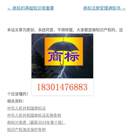
文
←
商标的基础知识很重要
商标注册受理通知书
→
章
导
本站文章为原创，未经同意，不得转载，大家都是做知识产权的，这
航
个应该懂的！
相关资料：
中华人民共和国商标法
中华人民共和国商标法实施条例
商标分类表（最新2014年第十版）
知识产权海关保护条例