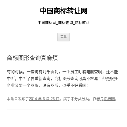
中国商标转让网
中国商标网_商标查询_商标转让
跳
菜单
至
正
文
商标图形查询真麻烦
有的时候，一查询有几千页呢，一个员工盯着电脑查啊，还不能
中断，中断了要重新查询，商标图形查询可真不容易！但是很多
企业又要一个图形，没有图形，似乎不好看啊！
本条目发布于
2014 年 6 月 26 日
。属于未分类分类。
作者是
商标网
。