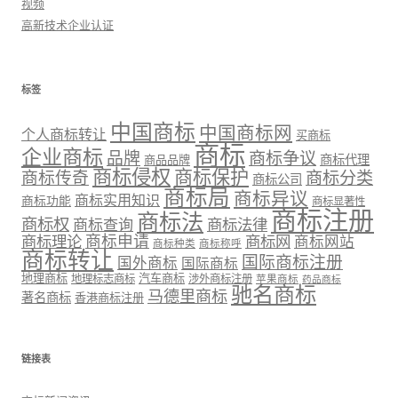
视频
高新技术企业认证
标签
中国商标
中国商标网
个人商标转让
买商标
商标
企业商标
品牌
商标争议
商标代理
商品品牌
商标侵权
商标保护
商标传奇
商标分类
商标公司
商标局
商标异议
商标实用知识
商标功能
商标显著性
商标注册
商标法
商标权
商标法律
商标查询
商标理论
商标申请
商标网
商标网站
商标种类
商标称呼
商标转让
国际商标注册
国外商标
国际商标
地理商标
汽车商标
地理标志商标
涉外商标注册
苹果商标
药品商标
驰名商标
马德里商标
著名商标
香港商标注册
链接表