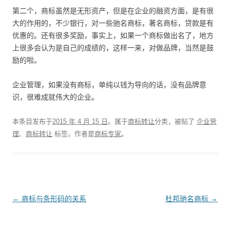
第二个，商标虽然是无形资产，但是在企业的融资方面，是有很
大的作用的，不少银行，对一些驰名商标，著名商标，贷款是有
优惠的。还有很多奖励，事实上，如果一个商标做出名了，地方
上很多会认为是自己的成绩的，这样一来，对做品牌，当然是鼓
励的啦。
企业管理，如果没有商标，单纯以钱为导向的话，没有品牌意
识，很难成就伟大的企业。
本条目发布于
2015 年 4 月 15 日
。属于
商标转让
分类，被贴了
企业管
理
、
商标转让
标签。
作者是
商标专家
。
文
←
商标与条形码的关系
杜邦驰名商标
→
章
导