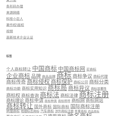
未分类
条形码办理
来源网络
科技小巨人
著作权\版权
视频
高新技术企业认证
标签
中国商标
中国商标网
个人商标转让
买商标
商标
企业商标
品牌
商标争议
商标代理
商品品牌
商标侵权
商标保护
商标传奇
商标分类
商标公司
商标局
商标异议
商标实用知识
商标功能
商标显著性
商标注册
商标法
商标权
商标法律
商标查询
商标理论
商标申请
商标网
商标网站
商标种类
商标称呼
商标转让
国际商标注册
国外商标
国际商标
地理商标
汽车商标
地理标志商标
涉外商标注册
苹果商标
药品商标
驰名商标