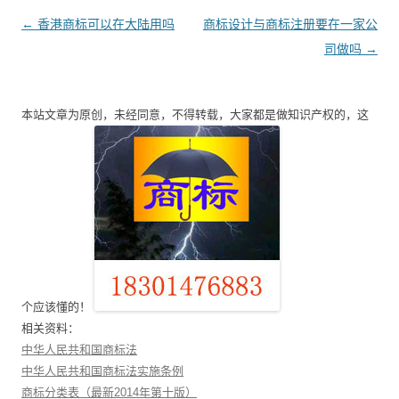
文
←
香港商标可以在大陆用吗
商标设计与商标注册要在一家公
章
司做吗
→
导
航
本站文章为原创，未经同意，不得转载，大家都是做知识产权的，这
个应该懂的！
相关资料：
中华人民共和国商标法
中华人民共和国商标法实施条例
商标分类表（最新2014年第十版）