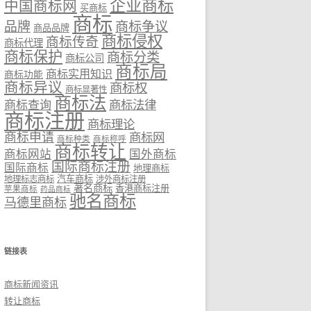
企业商标
中国商标网
买商标
商标
品牌
商标争议
商品品牌
商标侵权
商标传奇
商标代理
商标保护
商标分类
商标公司
商标局
商标实用知识
商标功能
商标异议
商标权
商标显著性
商标法
商标法律
商标查询
商标注册
商标理论
商标申请
商标网
商标种类
商标称呼
商标转让
商标网站
国外商标
国际商标注册
国际商标
地理商标
汽车商标
地理标志商标
涉外商标注册
著名商标
香港商标注册
苹果商标
药品商标
驰名商标
马德里商标
链接表
商标新闻资讯
转让商标