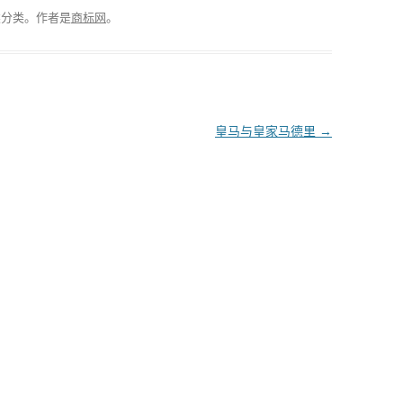
类分类。
作者是
商标网
。
皇马与皇家马德里
→