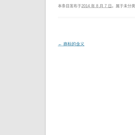
本条目发布于
2014 年 8 月 7 日
。属于未分
文
←
商标的含义
章
导
航