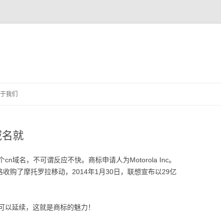
跳
至
于我们
正
文
域名就
域名，不可谓反应不快。商标申请人为Motorola Inc。
价格收购了摩托罗拉移动，2014年1月30日，联想宣布以29亿
可以延续，这就是商标的魅力！