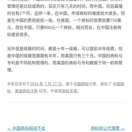
管理还是比较成熟的，盲区只有几天的时间，而中国，目前最慢
的也有2个月，这样一来，在中国，申请商标的难度就大很多。但
是在中国的费用是低一些。在美国，一个商标的官费就要750美
元，而在中国，只要800元一个商标，相对而言，在中国注册商
标便宜很多。
另外就是续展的时间，都是十年一续展，可以提前半年续费，但
是中国的续展宽展期有半年，而美国只有三个月。中国的商标与
专利是不同机构管理的，而美国的商标与专利都属于同一机构管
理。
本条目发布于
2014 年 7 月 27 日
。属于
中国商标
分类，被贴了
中国商
标
、
美国商标注册
标签。
作者是
商标专家
。
文
←
中国商标网进不去
商标转让代理费
→