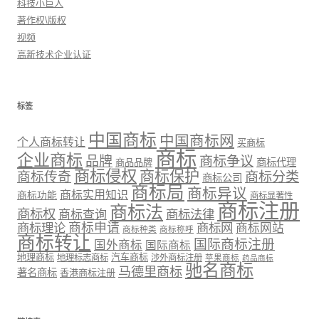
科技小巨人
著作权\版权
视频
高新技术企业认证
标签
中国商标
中国商标网
个人商标转让
买商标
商标
企业商标
品牌
商标争议
商标代理
商品品牌
商标侵权
商标保护
商标传奇
商标分类
商标公司
商标局
商标异议
商标实用知识
商标功能
商标显著性
商标注册
商标法
商标权
商标法律
商标查询
商标理论
商标申请
商标网
商标网站
商标种类
商标称呼
商标转让
国际商标注册
国外商标
国际商标
地理商标
汽车商标
地理标志商标
涉外商标注册
苹果商标
药品商标
驰名商标
马德里商标
著名商标
香港商标注册