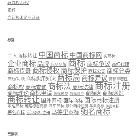
著作权\版权
视频
高新技术企业认证
标签
中国商标
中国商标网
个人商标转让
买商标
商标
企业商标
品牌
商标争议
商标代理
商品品牌
商标侵权
商标保护
商标传奇
商标分类
商标公司
商标局
商标异议
商标实用知识
商标功能
商标显著性
商标注册
商标法
商标权
商标法律
商标查询
商标理论
商标申请
商标网
商标网站
商标种类
商标称呼
商标转让
国际商标注册
国外商标
国际商标
地理商标
汽车商标
地理标志商标
涉外商标注册
苹果商标
药品商标
驰名商标
马德里商标
著名商标
香港商标注册
链接表