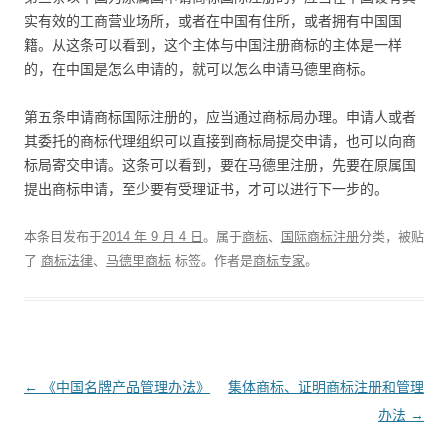
实有效的工商营业场所，或者在中国有住所，或者拥有中国国
籍。从这条可以看到，这个主体与中国注册商标的主体是一样
的，在中国是怎么申请的，就可以怎么申请马德里商标。
第五条申请商标国际注册的，应当通过商标局办理。申请人或者
其委托的商标代理组织可以直接到商标局提交申请，也可以向商
标局寄交申请。这条可以看到，要在马德里注册，先要在原属国
提出商标申请，至少要有受理证书，才可以进行下一步的。
本条目发布于
2014 年 9 月 4 日
。属于
商标
、
国际商标注册
分类，被贴
了
商标法律
、
马德里商标
标签。
作者是
商标专家
。
文
←
《中国名牌产品管理办法》
集体商标、证明商标注册和管理
章
办法
→
导