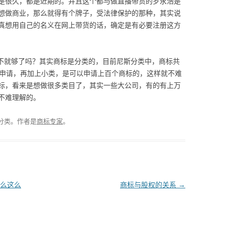
是很久，都是近期的。并且这个都与做直播带货的罗永浩是
想做商业，那么就得有个牌子，受法律保护的那种，其实说
真想用自己的名义在网上带货的话，确定是有必要注册这方
不就够了吗？其实商标是分类的，目前尼斯分类中，商标共
来申请，再加上小类，是可以申请上百个商标的，这样就不难
标，看来是想做很多类目了，其实一些大公司，有的有上万
不难理解的。
分类。
作者是
商标专家
。
么这么
商标与股权的关系
→