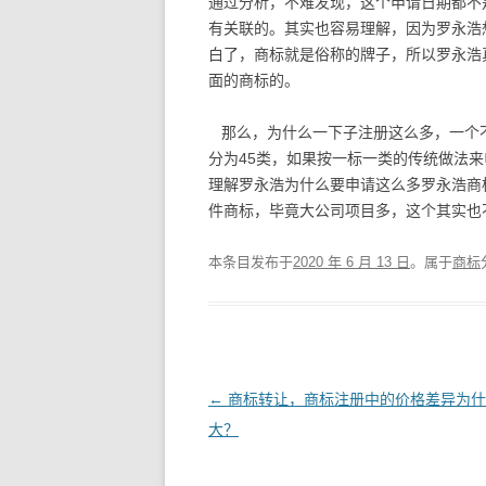
通过分析，不难发现，这个申请日期都不
有关联的。其实也容易理解，因为罗永浩
白了，商标就是俗称的牌子，所以罗永浩
面的商标的。
那么，为什么一下子注册这么多，一个
分为45类，如果按一标一类的传统做法
理解罗永浩为什么要申请这么多罗永浩商
件商标，毕竟大公司项目多，这个其实也
本条目发布于
2020 年 6 月 13 日
。属于
商标
文
←
商标转让，商标注册中的价格差异为什
章
大？
导