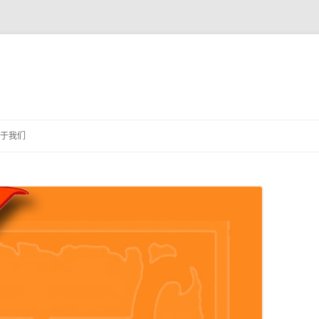
跳
至
于我们
正
文