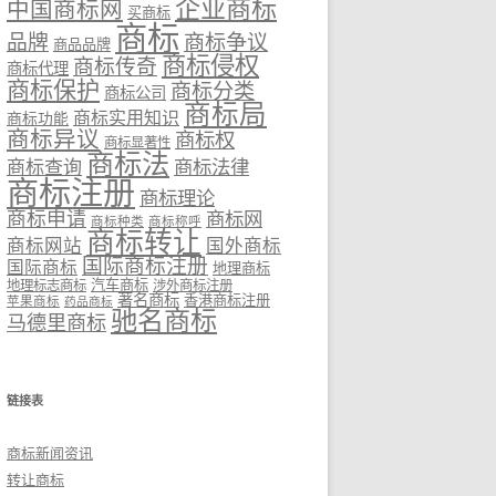
企业商标
中国商标网
买商标
商标
品牌
商标争议
商品品牌
商标侵权
商标传奇
商标代理
商标保护
商标分类
商标公司
商标局
商标实用知识
商标功能
商标异议
商标权
商标显著性
商标法
商标法律
商标查询
商标注册
商标理论
商标申请
商标网
商标种类
商标称呼
商标转让
商标网站
国外商标
国际商标注册
国际商标
地理商标
汽车商标
地理标志商标
涉外商标注册
著名商标
香港商标注册
苹果商标
药品商标
驰名商标
马德里商标
链接表
商标新闻资讯
转让商标