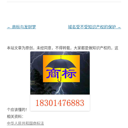
文
←
商标与发财梦
域名受不受知识产权的保护
→
章
导
本站文章为原创，未经同意，不得转载，大家都是做知识产权的，这
航
个应该懂的！
相关资料：
中华人民共和国商标法