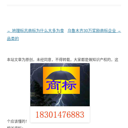
文
←
地理标志商标为什么大多为食
乌鲁木齐30万奖励商标企业
→
章
品类的
导
航
本站文章为原创，未经同意，不得转载，大家都是做知识产权的，这
个应该懂的！