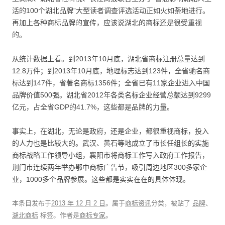
活的100个湖北品牌”大型读者调查评选活动正如火如荼地进行。
再加上各种商标品牌的宣传，应该说湖北的商标还是很受重视
的。
从统计数据上看。到2013年10月底，湖北省商标注册总量达到
12.8万件；到2013年10月底，地理标志达到123件，全省驰名商
标达到147件，省著名商标1356件；全省已有11家企业进入中国
品牌价值500强。湖北省2012年各类名标企业经营总额达到9299
亿元，占全省GDP的41.7%，这些都是品牌的力量。
事实上，在湖北，无论是政府，还是企业，都很重视商标，投入
的人力也是比较大的。武汉、黄石等地成立了市长任组长的实施
商标战略工作领导小组，襄阳市将商标工作写入政府工作报告，
荆门市连续两年举办鄂中商标广告节，吸引周边地区300多家企
业，1000多个品牌参展。这些都是实实在在的具体体现。
本条目发布于
2013 年 12 月 2 日
。属于
商标资讯
分类，被贴了
品牌
、
湖北商标
标签。
作者是
商标专家
。