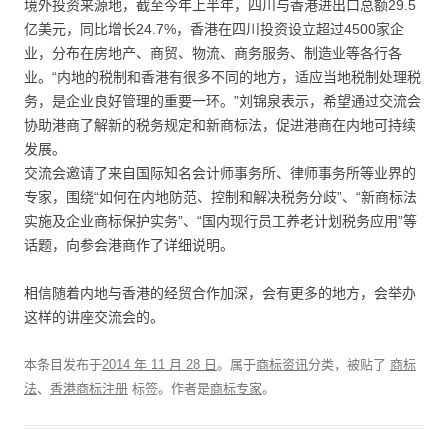
境外投资来源地，截至今年上半年，四川与香港进出口总额29.5
亿美元，同比增长24.7%，香港在四川投资设立超过4500家企
业，分布在房地产、商贸、物流、商务服务、制造业等各行各
业。“内地的税制和香港有很多不同的地方，适应当地税制处理税
务，是企业良好管理的重要一环。”刘锦泉表示，希望通过交流会
协助港商了解新的税务规定和新商标法，促进港商在内地可持续
发展。
交流会邀请了来自国际知名会计师事务所、律师事务所等业界的
专家，围绕“如何在内地防范、控制和解决税务分歧”、“新商标法
实施及企业商标保护实务”、“国内现行员工养老计划税务应用”等
话题，向参会港商作了详细说明。
相信随着内地与香港的经贸合作加深，会有更多的地方，会举办
这样的讲座交流会的。
本条目发布于
2014 年 11 月 28 日
。属于
商标资讯
分类，被贴了
商标
法
、
香港商标注册
标签。
作者是
商标专家
。