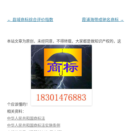
文
←
县域商标综合评价指数
霞浦海带成驰名商标
→
章
导
本站文章为原创，未经同意，不得转载，大家都是做知识产权的，这
航
个应该懂的！
相关资料：
中华人民共和国商标法
中华人民共和国商标法实施条例