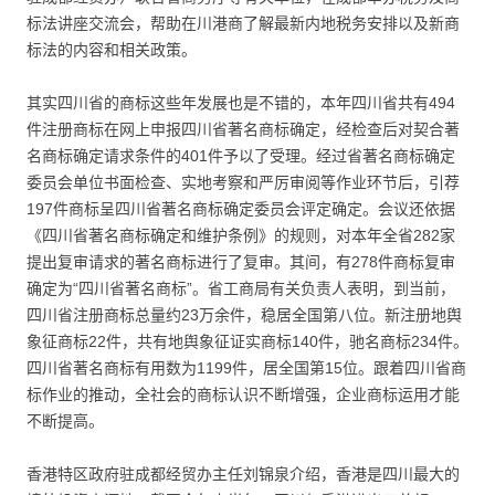
标法讲座交流会，帮助在川港商了解最新内地税务安排以及新商
标法的内容和相关政策。
其实四川省的商标这些年发展也是不错的，本年四川省共有494
件注册商标在网上申报四川省著名商标确定，经检查后对契合著
名商标确定请求条件的401件予以了受理。经过省著名商标确定
委员会单位书面检查、实地考察和严厉审阅等作业环节后，引荐
197件商标呈四川省著名商标确定委员会评定确定。会议还依据
《四川省著名商标确定和维护条例》的规则，对本年全省282家
提出复审请求的著名商标进行了复审。其间，有278件商标复审
确定为“四川省著名商标”。省工商局有关负责人表明，到当前，
四川省注册商标总量约23万余件，稳居全国第八位。新注册地舆
象征商标22件，共有地舆象征证实商标140件，驰名商标234件。
四川省著名商标有用数为1199件，居全国第15位。跟着四川省商
标作业的推动，全社会的商标认识不断增强，企业商标运用才能
不断提高。
香港特区政府驻成都经贸办主任刘锦泉介绍，香港是四川最大的