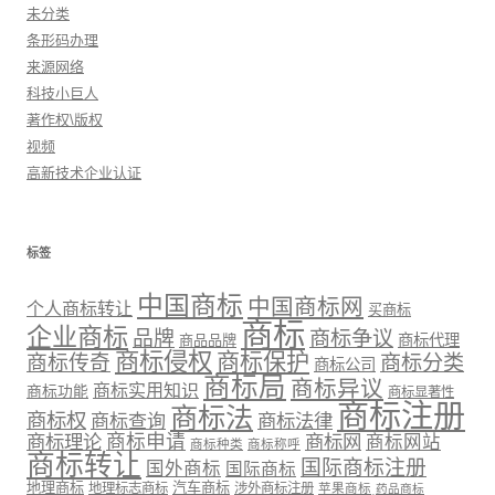
未分类
条形码办理
来源网络
科技小巨人
著作权\版权
视频
高新技术企业认证
标签
中国商标
中国商标网
个人商标转让
买商标
商标
企业商标
品牌
商标争议
商标代理
商品品牌
商标侵权
商标保护
商标传奇
商标分类
商标公司
商标局
商标异议
商标实用知识
商标功能
商标显著性
商标注册
商标法
商标权
商标法律
商标查询
商标理论
商标申请
商标网
商标网站
商标种类
商标称呼
商标转让
国际商标注册
国外商标
国际商标
地理商标
汽车商标
地理标志商标
涉外商标注册
苹果商标
药品商标