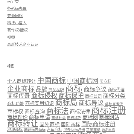
未分类
条形码办理
来源网络
科技小巨人
著作权\版权
视频
高新技术企业认证
标签
中国商标
中国商标网
个人商标转让
买商标
商标
企业商标
品牌
商标争议
商标代理
商品品牌
商标侵权
商标保护
商标传奇
商标分类
商标公司
商标局
商标异议
商标实用知识
商标功能
商标显著性
商标注册
商标法
商标权
商标法律
商标查询
商标理论
商标申请
商标网
商标网站
商标种类
商标称呼
商标转让
国际商标注册
国外商标
国际商标
地理商标
汽车商标
地理标志商标
涉外商标注册
苹果商标
药品商标