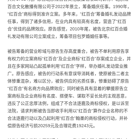
百合文化散播有限公司于2022年景立，筹备婚庆任事。1990年，
“红百合”商标得到准许立案。多年来，“红百合”筹备婚礼发动品牌
任事，得到了诸多信用，在业内具有较高有名度，营造了“红百
合”优佳的品牌效应。原告感觉，2010年尾，被告北京红百合婚
礼发动有限公司立案成立，筹备项目包罗婚姻任事等。
被告筹备的营业畛域与原告生存高度重合，被告不单利用原告享
有权力的立案商标“红百合”及企业商标“红百合”存案成立企业，并
且在多家网站凸起孤单利用“红百合”字样，举办婚礼发动营业推
广。原告感应，被告的行动系有意误导消耗者，使原被告二者主
体惨重混杂，难以区分，被告供应的劣质任事，惨重妨碍了原告
“红百合”有名商方向品牌效应；同时被告具有显着的攀援原告立
案商标及企业商标有名度、搭便车、谋取不妥长处的主观恶意，
违反了公正忠厚法例，组成了不合法逐鹿及商标侵权，是以诉至
法院，请求判断被告当即收手利用以“红百合”算作企业名称的不
合法逐鹿行动以及凸起利用“红百合”翰墨的商标侵权行动，并补
偿原告经济亏损20259元及合理花费19243元。