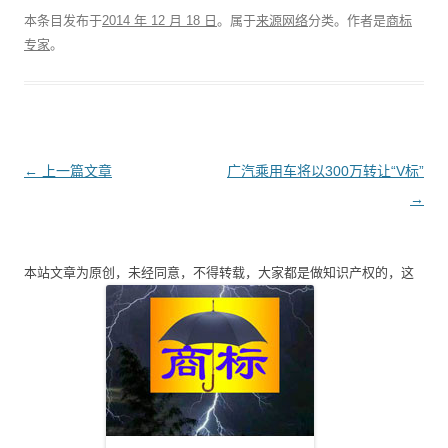
本条目发布于
2014 年 12 月 18 日
。属于
来源网络
分类。
作者是
商标
专家
。
文
←
上一篇文章
广汽乘用车将以300万转让“V标”
章
→
导
航
本站文章为原创，未经同意，不得转载，大家都是做知识产权的，这