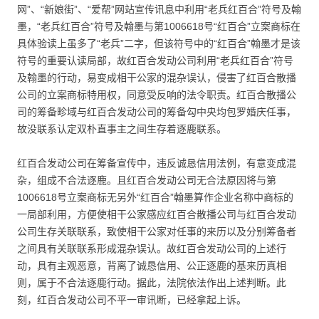
网”、“新娘街”、“爱帮”网站宣传讯息中利用“老兵红百合”符号及翰
墨，“老兵红百合”符号及翰墨与第1006618号“红百合”立案商标在
具体验读上虽多了“老兵”二字，但该符号中的“红百合”翰墨才是该
符号的重要认读局部，故红百合发动公司利用“老兵红百合”符号
及翰墨的行动，易变成相干公家的混杂误认，侵害了红百合散播
公司的立案商标特用权，同意受反响的法令职责。红百合散播公
司的筹备畛域与红百合发动公司的筹备勾中央均包罗婚庆任事，
故没联系认定双朴直事主之间生存着逐鹿联系。
红百合发动公司在筹备宣传中，违反诚恳信用法例，有意变成混
杂，组成不合法逐鹿。且红百合发动公司无合法原因将与第
1006618号立案商标无另外“红百合”翰墨算作企业名称中商标的
一局部利用，方便使相干公家感应红百合散播公司与红百合发动
公司生存关联联系，致使相干公家对任事的来历以及分别筹备者
之间具有关联联系形成混杂误认。故红百合发动公司的上述行
动，具有主观恶意，背离了诚恳信用、公正逐鹿的基来历真相
则，属于不合法逐鹿行动。据此，法院依法作出上述判断。此
刻，红百合发动公司不平一审讯断，已经拿起上诉。