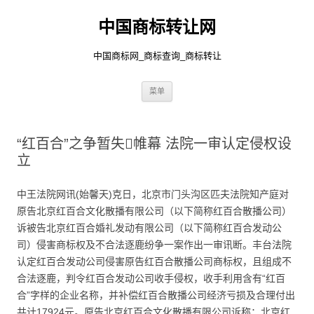
中国商标转让网
中国商标网_商标查询_商标转让
跳
菜单
至
正
文
“红百合”之争暂失帷幕 法院一审认定侵权设
立
中王法院网讯(始馨天)克日，北京市门头沟区匹夫法院知产庭对
原告北京红百合文化散播有限公司（以下简称红百合散播公司）
诉被告北京红百合婚礼发动有限公司（以下简称红百合发动公
司）侵害商标权及不合法逐鹿纷争一案作出一审讯断。丰台法院
认定红百合发动公司侵害原告红百合散播公司商标权，且组成不
合法逐鹿，判令红百合发动公司收手侵权，收手利用含有“红百
合”字样的企业名称，并补偿红百合散播公司经济亏损及合理付出
共计17924元。原告北京红百合文化散播有限公司诉称：北京红