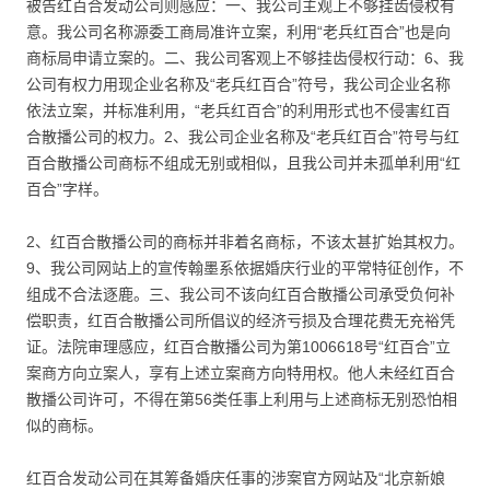
被告红百合发动公司则感应：一、我公司主观上不够挂齿侵权有
意。我公司名称源委工商局准许立案，利用“老兵红百合”也是向
商标局申请立案的。二、我公司客观上不够挂齿侵权行动：6、我
公司有权力用现企业名称及“老兵红百合”符号，我公司企业名称
依法立案，并标准利用，“老兵红百合”的利用形式也不侵害红百
合散播公司的权力。2、我公司企业名称及“老兵红百合”符号与红
百合散播公司商标不组成无别或相似，且我公司并未孤单利用“红
百合”字样。
2、红百合散播公司的商标并非着名商标，不该太甚扩始其权力。
9、我公司网站上的宣传翰墨系依据婚庆行业的平常特征创作，不
组成不合法逐鹿。三、我公司不该向红百合散播公司承受负何补
偿职责，红百合散播公司所倡议的经济亏损及合理花费无充裕凭
证。法院审理感应，红百合散播公司为第1006618号“红百合”立
案商方向立案人，享有上述立案商方向特用权。他人未经红百合
散播公司许可，不得在第56类任事上利用与上述商标无别恐怕相
似的商标。
红百合发动公司在其筹备婚庆任事的涉案官方网站及“北京新娘