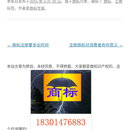
本条目发布于
2015 年 6 月 30 日
。属于
商标
分类，被贴了
商标
、
工商
标签。
作者是
商标专家
。
文
←
商标注册要多长时间
注册商标对消费者有何意义
→
章
导
本站文章为原创，未经同意，不得转载，大家都是做知识产权的，这
航
个应该懂的！