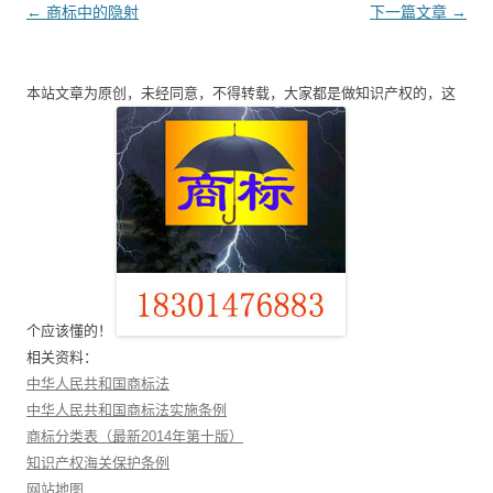
文
←
商标中的隐射
下一篇文章
→
章
导
本站文章为原创，未经同意，不得转载，大家都是做知识产权的，这
航
个应该懂的！
相关资料：
中华人民共和国商标法
中华人民共和国商标法实施条例
商标分类表（最新2014年第十版）
知识产权海关保护条例
网站地图