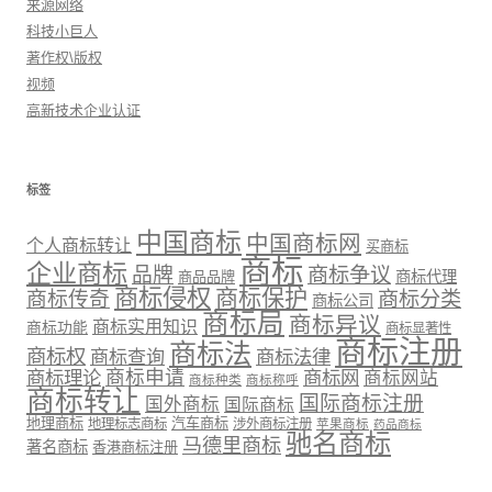
来源网络
科技小巨人
著作权\版权
视频
高新技术企业认证
标签
中国商标
中国商标网
个人商标转让
买商标
商标
企业商标
品牌
商标争议
商标代理
商品品牌
商标侵权
商标保护
商标传奇
商标分类
商标公司
商标局
商标异议
商标实用知识
商标功能
商标显著性
商标注册
商标法
商标权
商标法律
商标查询
商标理论
商标申请
商标网
商标网站
商标种类
商标称呼
商标转让
国际商标注册
国外商标
国际商标
地理商标
汽车商标
地理标志商标
涉外商标注册
苹果商标
药品商标
驰名商标
马德里商标
著名商标
香港商标注册