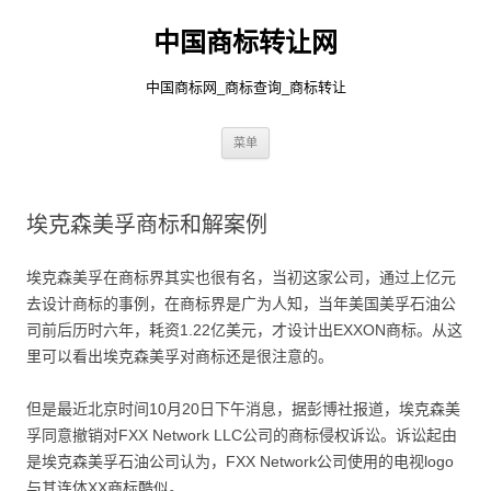
中国商标转让网
中国商标网_商标查询_商标转让
跳
菜单
至
正
文
埃克森美孚商标和解案例
埃克森美孚在商标界其实也很有名，当初这家公司，通过上亿元
去设计商标的事例，在商标界是广为人知，当年美国美孚石油公
司前后历时六年，耗资1.22亿美元，才设计出EXXON商标。从这
里可以看出埃克森美孚对商标还是很注意的。
但是最近北京时间10月20日下午消息，据彭博社报道，埃克森美
孚同意撤销对FXX Network LLC公司的商标侵权诉讼。诉讼起由
是埃克森美孚石油公司认为，FXX Network公司使用的电视logo
与其连体XX商标酷似。