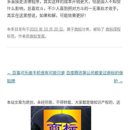
多直接走法律程序，其实这样的成本开销更大，但是国人不知受
什么影响，总喜欢斗，不少人直到把对方斗的一无事处才收手，
其实在这里想说，如果和解，可能效果更好！
本条目发布于
2015 年 10 月 20 日
。属于
商标
分类，被贴了
商标侵权
标签。
作者是
商标专家
。
文
←
百事可乐做手机很有可能只是
百度腾讯等公司都爱过商标的保
章
贴牌
护
→
导
航
本站文章为原创，未经同意，不得转载，大家都是做知识产权的，这