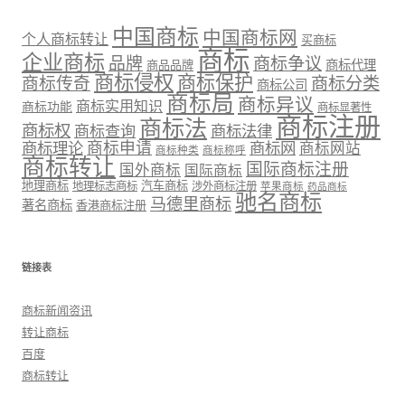
中国商标
中国商标网
个人商标转让
买商标
商标
企业商标
品牌
商标争议
商标代理
商品品牌
商标侵权
商标保护
商标传奇
商标分类
商标公司
商标局
商标异议
商标实用知识
商标功能
商标显著性
商标注册
商标法
商标权
商标法律
商标查询
商标理论
商标申请
商标网
商标网站
商标种类
商标称呼
商标转让
国际商标注册
国外商标
国际商标
地理商标
汽车商标
地理标志商标
涉外商标注册
苹果商标
药品商标
驰名商标
马德里商标
著名商标
香港商标注册
链接表
商标新闻资讯
转让商标
百度
商标转让