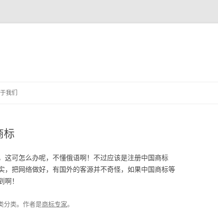
跳
至
于我们
正
文
商标
，这可怎么办呢，不懂俄语啊！不过应该是注册中国商标
实，把网络做好，有国外的客源并不奇怪，如果中国商标等
到啊！
类分类。
作者是
商标专家
。