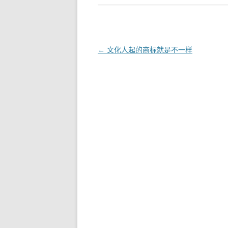
文
←
文化人起的商标就是不一样
章
导
航