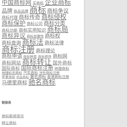
企业商标
中国商标网
买商标
商标
品牌
商标争议
商品品牌
商标侵权
商标传奇
商标代理
商标保护
商标分类
商标公司
商标局
商标实用知识
商标功能
商标异议
商标权
商标显著性
商标法
商标法律
商标查询
商标注册
商标理论
商标申请
商标网
商标种类
商标称呼
商标转让
商标网站
国外商标
国际商标注册
国际商标
地理商标
汽车商标
地理标志商标
涉外商标注册
著名商标
香港商标注册
苹果商标
药品商标
驰名商标
马德里商标
链接表
商标新闻资讯
转让商标