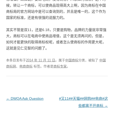
候，转让一个商标，可以使商品现得高大上啊，因为商标在中国
商标局的官方网站中是可以查询到的，并且是唯一的，这个作为
国家的标准，还是有很强的说服力的。
其实不管是双11，还是6.18，只要是购物，品牌的力量就非常强
大，商标可以在电商中使商品增值，这个是无须再问的，但是，
如何才能更快的取得商标权呢，或者怎么使商标的作用更大呢，
这就是见仁见智的问题了。
本条目发布于
2014 年 11 月 11 日
。属于
中国商标
分类，被贴了
中国
商标网
、
电商商标
标签。
作者是
商标专家
。
文
←
DWQA Ask Question
#又11##天猫##网购##电商#这
章
些都离不开商标
→
导