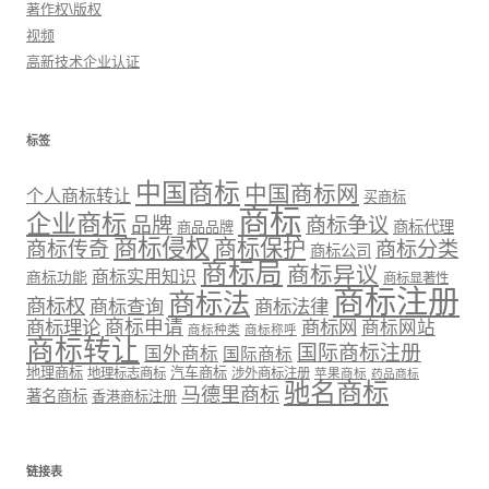
著作权\版权
视频
高新技术企业认证
标签
中国商标
中国商标网
个人商标转让
买商标
商标
企业商标
品牌
商标争议
商标代理
商品品牌
商标侵权
商标保护
商标传奇
商标分类
商标公司
商标局
商标异议
商标实用知识
商标功能
商标显著性
商标注册
商标法
商标权
商标法律
商标查询
商标理论
商标申请
商标网
商标网站
商标种类
商标称呼
商标转让
国际商标注册
国外商标
国际商标
地理商标
汽车商标
地理标志商标
涉外商标注册
苹果商标
药品商标
驰名商标
马德里商标
著名商标
香港商标注册
链接表