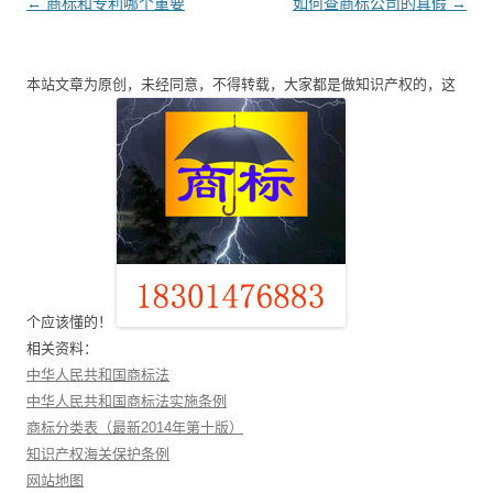
文
←
商标和专利哪个重要
如何查商标公司的真假
→
章
导
本站文章为原创，未经同意，不得转载，大家都是做知识产权的，这
航
个应该懂的！
相关资料：
中华人民共和国商标法
中华人民共和国商标法实施条例
商标分类表（最新2014年第十版）
知识产权海关保护条例
网站地图