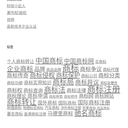
科技小巨人
著作权\版权
视频
高新技术企业认证
标签
中国商标
中国商标网
个人商标转让
买商标
商标
企业商标
品牌
商标争议
商标代理
商品品牌
商标侵权
商标保护
商标传奇
商标分类
商标公司
商标局
商标异议
商标实用知识
商标功能
商标显著性
商标注册
商标法
商标权
商标法律
商标查询
商标理论
商标申请
商标网
商标网站
商标种类
商标称呼
商标转让
国际商标注册
国外商标
国际商标
地理商标
汽车商标
地理标志商标
涉外商标注册
苹果商标
药品商标
驰名商标
马德里商标
著名商标
香港商标注册