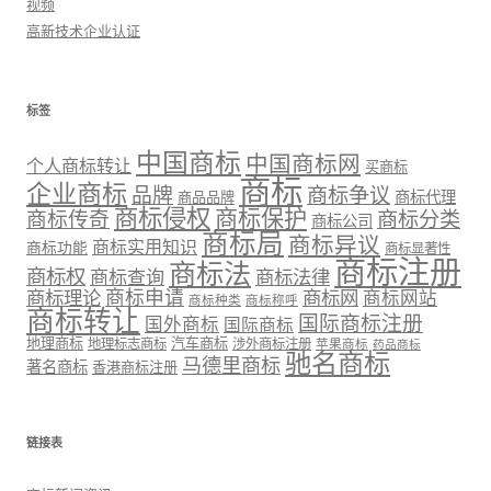
视频
高新技术企业认证
标签
中国商标
中国商标网
个人商标转让
买商标
商标
企业商标
品牌
商标争议
商标代理
商品品牌
商标侵权
商标保护
商标传奇
商标分类
商标公司
商标局
商标异议
商标实用知识
商标功能
商标显著性
商标注册
商标法
商标权
商标法律
商标查询
商标理论
商标申请
商标网
商标网站
商标种类
商标称呼
商标转让
国际商标注册
国外商标
国际商标
地理商标
汽车商标
地理标志商标
涉外商标注册
苹果商标
药品商标
驰名商标
马德里商标
著名商标
香港商标注册
链接表