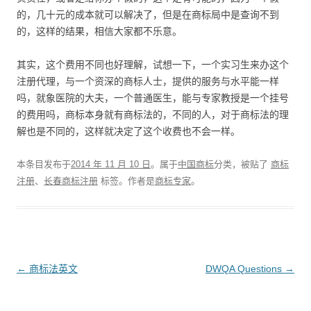
的，几十元的成本就可以解决了，但是在商标局中是查询不到
的，这样的结果，相信大家都不乐意。
其实，这个费用不同也好理解，试想一下，一个实习生来办这个
注册代理，与一个资深的商标人士，提供的服务与水平能一样
吗，就象医院的大夫，一个普通医生，能与专家教授是一个挂号
的费用吗，商标本身就有商标法的，不同的人，对于商标法的理
解也是不同的，这样就决定了这个收费也不会一样。
本条目发布于
2014 年 11 月 10 日
。属于
中国商标
分类，被贴了
商标
注册
、
长春商标注册
标签。
作者是
商标专家
。
文
←
商标法英文
DWQA Questions
→
章
导