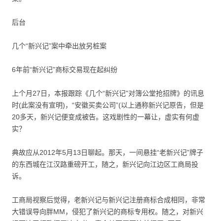
后台
几个“新兴记”案中牵出放另桩案
6年前“新兴记”商标交易现在起纠纷
上个月27日，本报跟踪《几个“新兴记”对簿公堂抢招牌》的讯息
时(此案没有宣明)，“安徽买卖公司”(以上通称新兴记原告，但是
20多天，新兴记便变成被告。这戏剧性的一幕让，虚实有何虚
实？
典故应从2012年5月13日聊起。那天，一间悬挂“老新兴记”牌子
的东西城在江汉路重磅开工，随之，新兴记向江边区工商局投
诉。
工商局视察后觉得，老新兴记与新兴记注册商标合成相同，非常
大错误导向胖MM，侵犯了新兴记的商标专用权。随之，对新兴