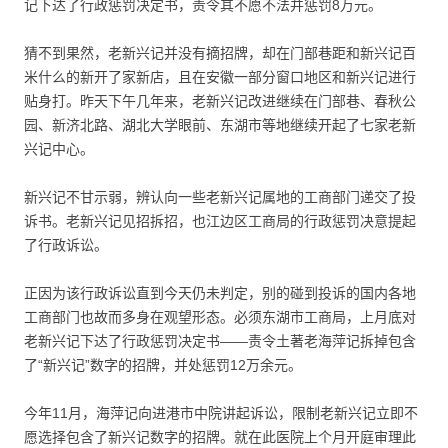
记下达了行政惩罚决定书，责令其不愿不法并惩罚8万元。
猜不到果然，老新兴记并没有摘招牌，却在门部巷距和新兴记百
米什么的新开了家新店，且在安徽一部分窗口地区和新兴记进行
贴身打。昨天下午几年来，老新兴记改进继续在门部巷、春秋公
园、新济北路、湖北大学眼前、东湖市等地继续开起了七家老新
兴记中心。
新兴记不甘示弱，辨认向一些老新兴记属地的工商部门递交了投
诉书。老新兴记见招拆招，也江边区工商局的行政惩罚决意提起
了行政诉讼。
正因为该行政诉讼直到今天仍未判定，别的碰到投诉的国内各地
工商部门也故而多身在观望形态。必须东湖市工商局，上月底对
老新兴记下达了行政惩罚决定书——责令土著老海萍记拆掉包含
了“新兴记”数字的招牌，并处惩罚12万余元。
今年11月，海萍记向进港市中院讲起诉讼，限制老新兴记立即不
愿选择包含了新兴记数字的招牌。就在此医院上个月开庭审理此