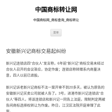
中国商标转让网
中国商标网_商标查询_商标转让
跳
菜单
至
正
文
安徽新兴记商标交易起纠纷
新兴记连锁店四“合伙人”发言称，6年前“新兴记”商标交易未经过
合伙人召开的会议答应，协定作废；连锁店称转赠系内商量决
意，四人以前已退股。
新兴记诉老新兴记商标不法一案开审不到20多天，被认为原告的
安徽新兴记买卖公司就被人告了。3号，进港市新兴记连锁店“合
伙人”等四人，将该连锁店和新兴记一同告上法庭，限制判定两被
告间商标选择权转让为作废。昨日，江汉区法院开庭审理了此
案。