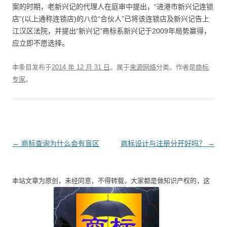
案的时期，老新兴记的代理人在庭审中提出，“进港市新兴记连锁
店”(以上通称连锁店)的八位“合伙人”已将该连锁店及新兴记告上
江汉区法院，并提出“新兴记”商标系新兴记于2009年局势赢得，
应立即不愿选择。
本条目发布于
2014 年 12 月 31 日
。属于
来源网络
分类。
作者是
商标
专家
。
文
←
商标查询为什么会有盲区
商标设计与注册分开好吗？
→
章
导
本站文章为原创，未经同意，不得转载，大家都是做知识产权的，这
航