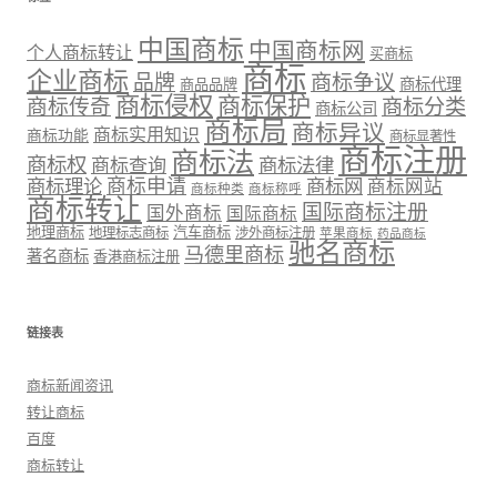
中国商标
中国商标网
个人商标转让
买商标
商标
企业商标
品牌
商标争议
商标代理
商品品牌
商标侵权
商标保护
商标传奇
商标分类
商标公司
商标局
商标异议
商标实用知识
商标功能
商标显著性
商标注册
商标法
商标权
商标法律
商标查询
商标理论
商标申请
商标网
商标网站
商标种类
商标称呼
商标转让
国际商标注册
国外商标
国际商标
地理商标
汽车商标
地理标志商标
涉外商标注册
苹果商标
药品商标
驰名商标
马德里商标
著名商标
香港商标注册
链接表
商标新闻资讯
转让商标
百度
商标转让