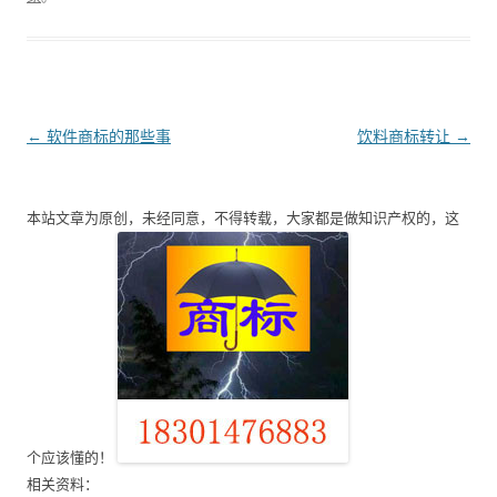
文
←
软件商标的那些事
饮料商标转让
→
章
导
本站文章为原创，未经同意，不得转载，大家都是做知识产权的，这
航
个应该懂的！
相关资料：