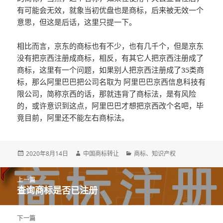
有可能会无效，就象当初优盘也是商标，后来被无效一个
意思，但这是后话，这里只提一下。
相比而言，京东的商标也有不少，也有几千个，但是京东
没有把京西注册成商标，相反，有其它人把京西注册成了
商标，这里有一个问题，如果别人把京西注册成了35类商
标，那么阿里巴巴把公司名取为 阿里巴巴京西信息科技有
限公司，简称京西的话，那就违背了商标法，是有风险
的，或许意识到这点，阿里巴巴才想把京西改个名吧，毕
竟目前，阿里还不能左右商标法。
发
作
分
2020年8月14日
中国商标转让
商标
、
知识产权
布
者
类
于
文
上一篇
章
查询商标是否已注册
上
导
篇
航
文
下一篇